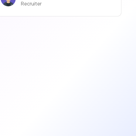
Recruiter
Anissa Drissi
Charge de Missions Rh
Alexia Muller
Recruiter
Matthias Briault
Recruteur·euse
Victoria Pierce
Référente recrutement Rhône-Alpes