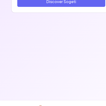
Discover Sogeti
accompagnons leur transformation. Avec plus de
340 000 experts dans plus de 50 pays, nous
sommes tous animés par une passion commune :
libérer l’énergie humaine grâce à la technologie.
Nous tirons parti des domaines en perpétuelle
évolution du cloud, de la data, de l’Intelligence
Artificielle, de la connectivité, des logiciels, de
l’ingénierie digitale et des plateformes.
Notre mission est de libérer la valeur de la
technologie pour nos clients, notre planète et
notre société pour un avenir plus inclusif et
durable.
En parallèle de ses activités, Sogeti a choisi de se
mobiliser durablement pour la protection de
l'environnement en tissant un partenariat fort