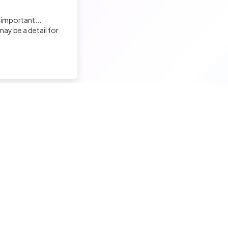
Sarah DIANKEBA
 important...
Recruiter
ay be a detail for
Chahines BERAKECH
Recruiter
Mathilde Bauducel
nd a tech job
Hire a tech
Recruiter
ior candidates
Meet and hire developers
Louise Enguix
erimented candidates
Post jobs
Recruteur·euse
ior candidates
Create my company page
 tech jobs
Test my developers
Laura Larquey
hnical tests and quiz
Training and coaching for re
Responsable Recrutement, Sogeti Aquitaine