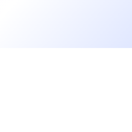
Laura Noiret
Recruiter
Cécile Bulliard
Recruiter
Armelle Langard
Go further
Charge de Missions Rh
Blog
Alexia Martin
Developer salaries report
Chargée de Missions Rh
Open Source
Privacy
Nicolas ALMEIDA DA SILVA
cruiters
Helpdesk
Recruiter