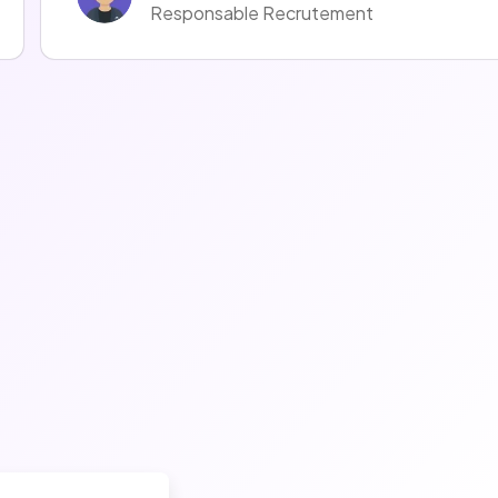
Responsable Recrutement
Julien Laporte
Manager Recrutement Et Marque Employeur
Camille Clement
Chargée de Missions RH
Baptiste Damont
Charg de Recrutement
Anaïs Carton
Recruiter