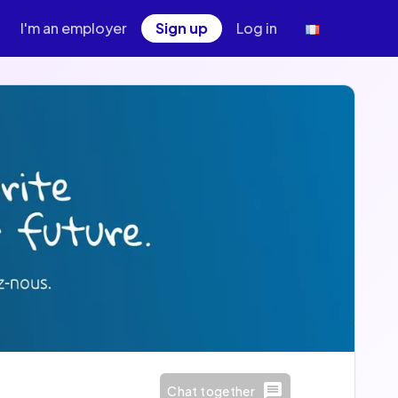
I'm an employer
Sign up
Log in
Chat together