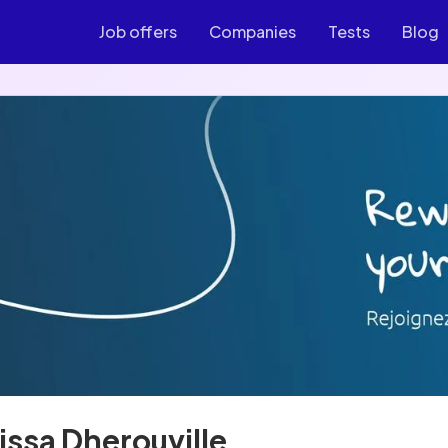
Job offers
Companies
Tests
Blog
issa Dherouville