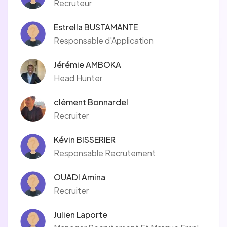
Recruteur
Notre mission est de libérer la valeur de la technologie pour
nos clients, notre planète et notre société pour un avenir
Estrella BUSTAMANTE
plus inclusif et durable.
Responsable d'Application
En parallèle de ses activités, Sogeti a choisi de se mobiliser
durablement pour la protection de l'environnement en
Jérémie AMBOKA
tissant un partenariat fort avec l'ONG Surfrider Foundation
Head Hunter
Europe, qui lutte contre la pollution marine en France et à
l'international.
clément Bonnardel
Recruiter
Kévin BISSERIER
Responsable Recrutement
OUADI Amina
Recruiter
Julien Laporte