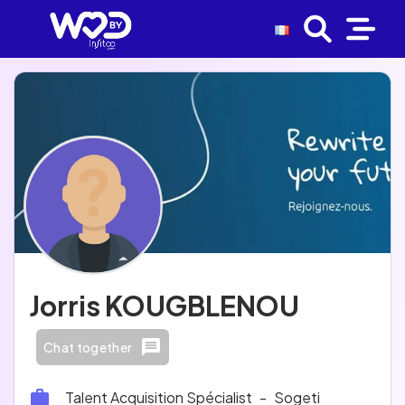
Jorris KOUGBLENOU
Chat together
Talent Acquisition Spécialist
-
Sogeti