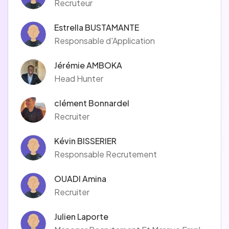
Recruteur
Notre mission est de libérer la valeur de la technologie pour
nos clients, notre planète et notre société pour un avenir
Estrella BUSTAMANTE
plus inclusif et durable.
Responsable d'Application
En parallèle de ses activités, Sogeti a choisi de se mobiliser
durablement pour la protection de l'environnement en
Jérémie AMBOKA
tissant un partenariat fort avec l'ONG Surfrider Foundation
Head Hunter
Europe, qui lutte contre la pollution marine en France et à
l'international.
clément Bonnardel
Recruiter
Kévin BISSERIER
Responsable Recrutement
OUADI Amina
Recruiter
Julien Laporte