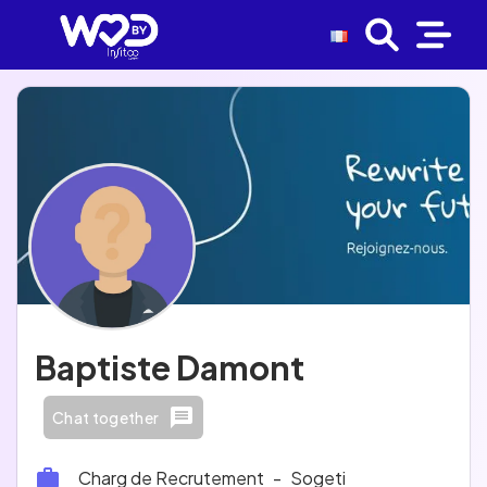
Baptiste Damont
Chat together
Charg de Recrutement
-
Sogeti