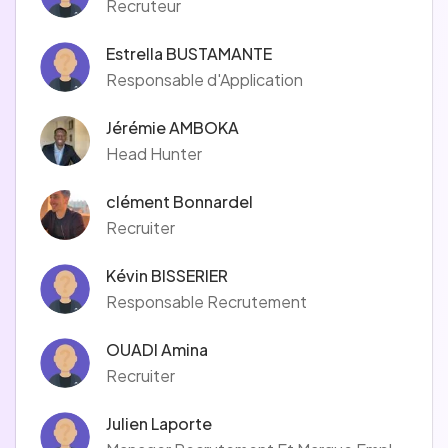
Recruteur
Notre mission est de libérer la valeur de la technologie pour
nos clients, notre planète et notre société pour un avenir
Estrella BUSTAMANTE
plus inclusif et durable.
Responsable d'Application
En parallèle de ses activités, Sogeti a choisi de se mobiliser
durablement pour la protection de l'environnement en
Jérémie AMBOKA
tissant un partenariat fort avec l'ONG Surfrider Foundation
Head Hunter
Europe, qui lutte contre la pollution marine en France et à
l'international.
clément Bonnardel
Recruiter
Kévin BISSERIER
Responsable Recrutement
OUADI Amina
Recruiter
Julien Laporte