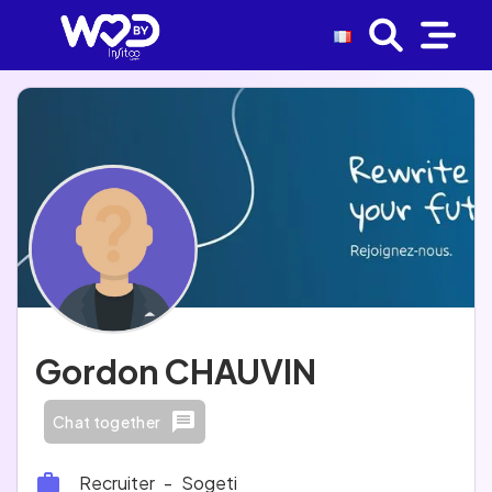
Gordon CHAUVIN
Chat together
Recruiter
-
Sogeti