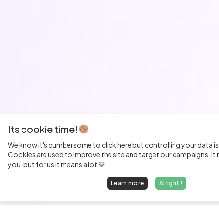
Its cookie time!
We know it's cumbersome to click here but controlling your data is
Cookies are used to improve the site and target our campaigns. It m
you, but for us it means a lot 💙
Learn more
Alright !