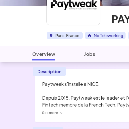
PA
Paris, France
No Teleworking
Overview
Jobs
Description
Paytweak s’installe à NICE. 
Depuis 2015, Paytweak est le leader et l’
Fintech membre de la French Tech, Paytwea
des services de paiement innovants via S
See more
Déjà adoptée par les plus grands noms du