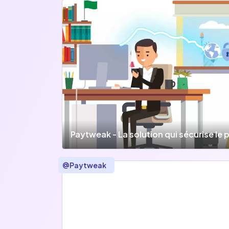
Paytweak - La solution qui sécurise le
@
Paytweak