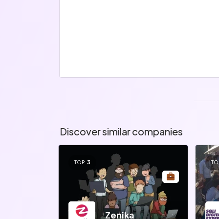
Discover similar companies
TOP
3
TO
Zenika