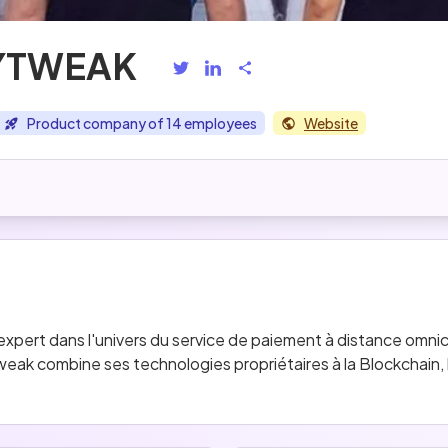
YTWEAK
Product company of 14 employees
Website
expert dans l'univers du service de paiement à distance omnic
k combine ses technologies propriétaires à la Blockchain, l’
aaS et API.
 marché Tier 1 et Tier 2 et mondialement reconnue, notre Entr