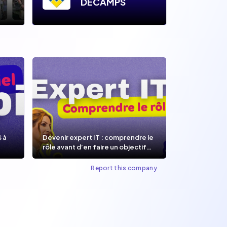
DECAMPS
S à
Devenir expert IT : comprendre le
rôle avant d’en faire un objectif
de carrière.
Report this company