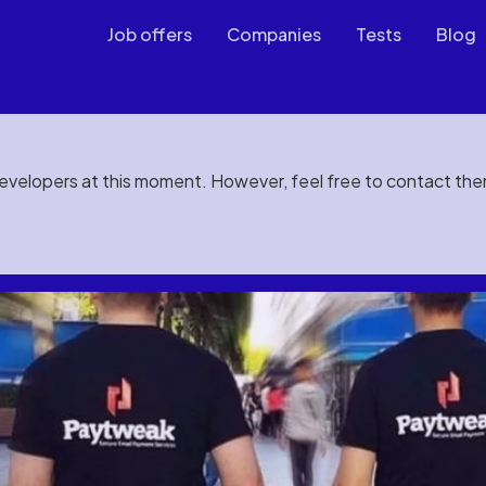
Job offers
Companies
Tests
Blog
developers at this moment. However, feel free to contact th