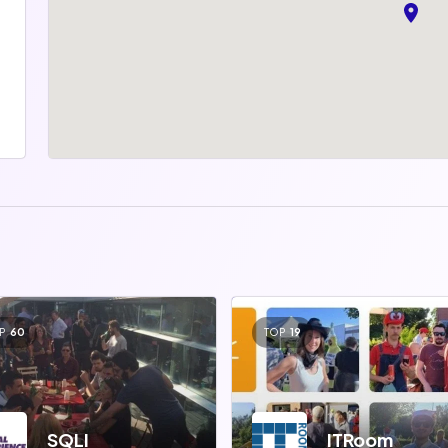
P
60
TOP
19
SQLI
ITRoom