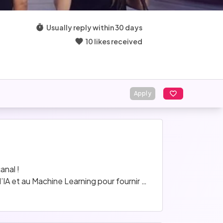
Usually reply within 30 days
10 likes received
Apply
anal !
IA et au Machine Learning pour fournir 
eprise Innovante transforme le 