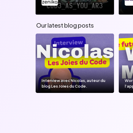
Our latest blog posts
Interview avec Nicolas, auteur du
Wor
blog Les Joies du Code.
l’ap
l’IA