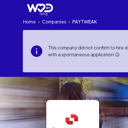
Home
Companies
PAYTWEAK
›
›
This company did not confirm to hire 
with a spontaneous application 😉