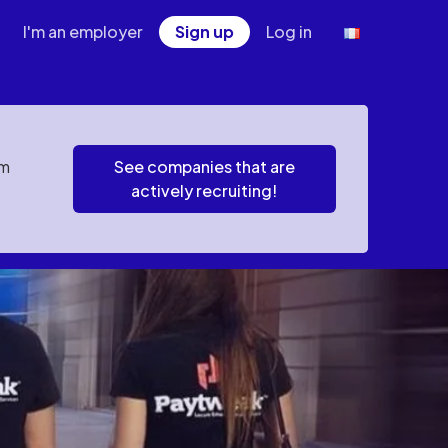
I'm an employer
Sign up
Log in
em
See companies that are
actively recruiting!