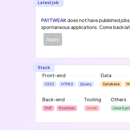
Latest job
paiement en une expérience client fluide 
Proposant des services de paiement unive
PAYTWEAK
does not have published job
mails, SMS...) Paytweak est directement
spontaneous applications. Come back lat
CLICK Direct2Bank.
Apply
Stack
Front-end
Data
CSS3
HTML5
jQuery
Database
M
Back-end
Tooling
Others
PHP
Postman
Gitlab
Linux Sys