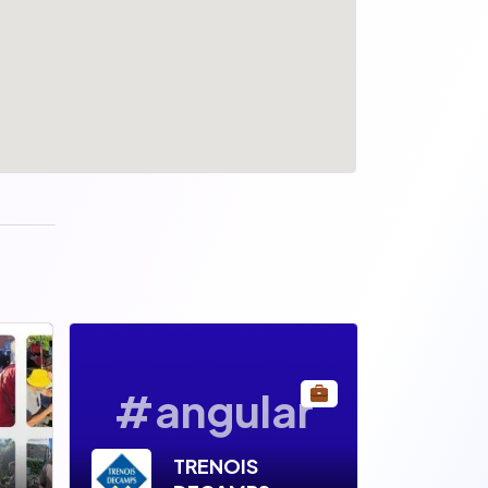
#angular
TRENOIS