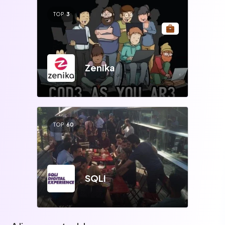
TOP
3
Zenika
TOP
60
SQLI