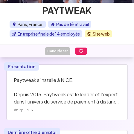
PAYTWEAK
Paris, France
Pas de télétravail
Entreprise finale de 14 employés
Site web
Candidater
Présentation
Paytweak s’installe à NICE. 
Depuis 2015, Paytweak est le leader et l’expert 
dans l'univers du service de paiement à distance 
omnicanal !
Voir plus
Fintech membre de la French Tech, Paytweak 
combine ses technologies propriétaires à la 
Blockchain, l’IA et au Machine Learning pour 
Dernière offre d'emploi