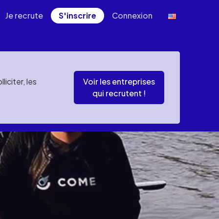
Je recrute
S'inscrire
Connexion
iciter, les
Voir les entreprises
qui recrutent !