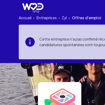
Accueil
Entreprises
Zyl
Offres d'emploi
›
›
›
Cette entreprise n'a pas confirmé réce
candidatures spontanées sont toujou