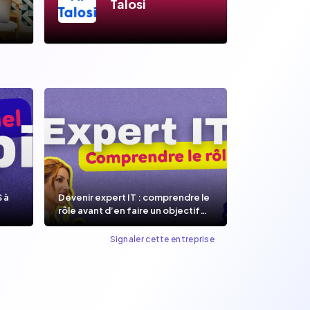
Talosi
S à
Devenir expert IT : comprendre le
rôle avant d’en faire un objectif
de carrière.
Signaler cette entreprise