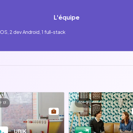
L'équipe
OS, 2 dev Android, 1 full-stack
P
17
TOP
2
UBIK