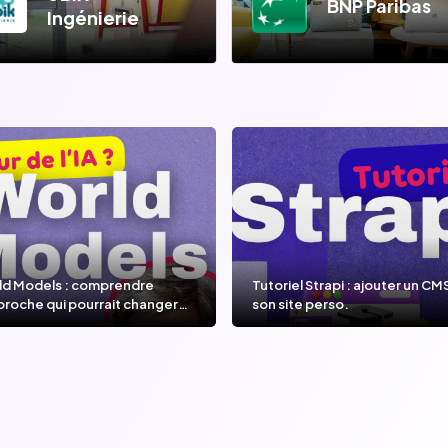
BNP Paribas
Ingénierie
ld Models : comprendre
Tutoriel Strapi : ajouter un CM
proche qui pourrait changer
son site perso.