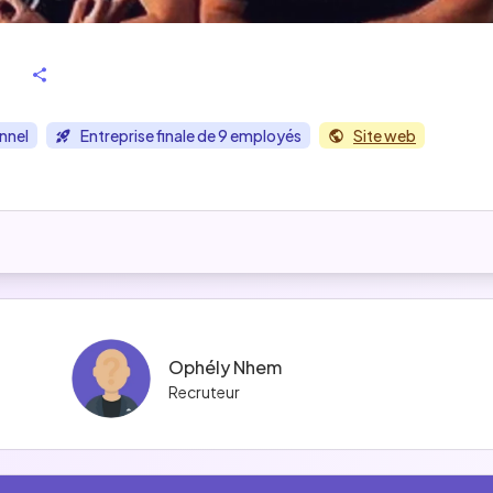
onnel
Entreprise finale de 9 employés
Site web
Ophély Nhem
Recruteur