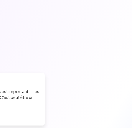
s est important... Les
C'est peut être un