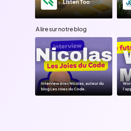
Listen Too
A lire sur notre blog
Interview avec Nicolas, auteur du
Wor
blog Les Joies du Code.
l’ap
l’IA