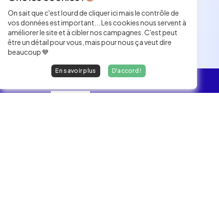
On sait que c'est lourd de cliquer ici mais le contrôle de
vos données est important... Les cookies nous servent à
améliorer le site et à cibler nos campagnes. C'est peut
être un détail pour vous, mais pour nous ça veut dire
beaucoup 💙
En savoir plus
D'accord !
L'essentiel
Les Jobs
Les développeurs heureux au travail.
hello@welovedevs.com