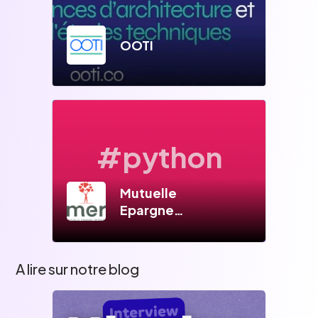
OOTI
#python
Mutuelle
Epargne
Retraite
A lire sur notre blog