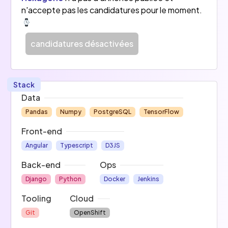
n'accepte pas les candidatures pour le moment.
candidatures désactivées
Stack
Data
Pandas
Numpy
PostgreSQL
TensorFlow
Front-end
Angular
Typescript
D3JS
Back-end
Ops
Django
Python
Docker
Jenkins
Tooling
Cloud
Git
OpenShift