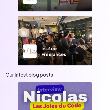
TOP
15
Insitoo
Freelances
Our latest blog posts