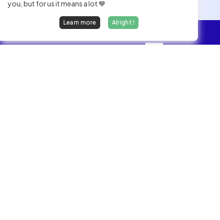
you, but for us it means a lot 💙
Learn more
Alright !
Overview
Jobs
We find dream jobs for developers.
hello@welovedevs.com
+33 175850252