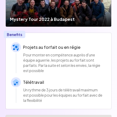
Chez Osaxis, on ne cherche pas juste des 
exécutants. On cherche des passionnés, des 
curieux, qui aiment comprendre le besoin métier 
Mystery Tour 2022 à Budapest
et proposer les meilleures solutions techniques.
On veut que chaque développeur progresse et 
Benefits
s’épanouisse, tout en créant des applications 
utiles et intelligentes.
Projets au forfait ou en régie
Pour monter en compétence auprès d'une
équipe aguerrie, les projets au forfait sont
parfaits. Par la suite et selon les envies, la régie
est possible
Télétravail
Un rythme de 3 jours de télétravail maximum
est possible pour les équipes au forfait avec de
la flexibilité
Mystery Tour Annuel