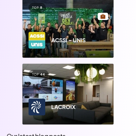
TOP
8
ACSSI - UNIS
TOP
44
LACROIX
Our latest blog posts