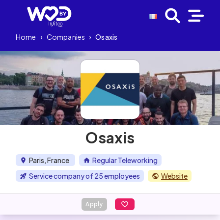
Home
›
Companies
›
Osaxis
Osaxis
Paris, France
Regular Teleworking
Service company of 25 employees
Website
Apply