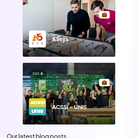
A5sys
TOP
8
ACSSI - UNIS
Our latest blog posts