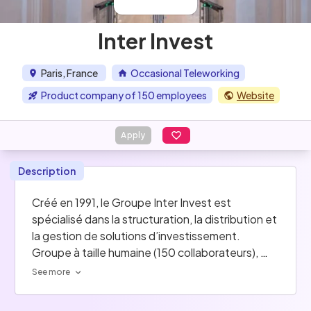
Inter Invest
Paris, France
Occasional Teleworking
Product company of 150 employees
Website
Apply
Description
Créé en 1991, le Groupe Inter Invest est 
spécialisé dans la structuration, la distribution et 
la gestion de solutions d’investissement.
Groupe à taille humaine (150 collaborateurs), 
Inter Invest propose à ses collaborateurs un 
See more
cadre leur permettant de développer leurs 
compétences et d’évoluer sur différents projets 