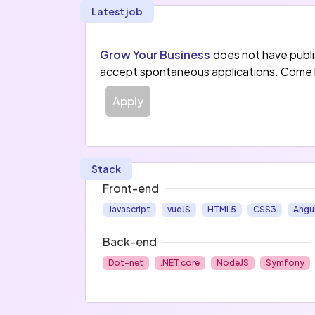
Latest job
Grow Your Business
does not have publ
accept spontaneous applications. Come 
Apply
Stack
Front-end
Javascript
vueJS
HTML5
CSS3
Angu
Back-end
Dot-net
.NET core
NodeJS
Symfony
Data
Tooling