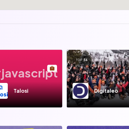
TOP
56
javascript
Talosi
Digitaleo