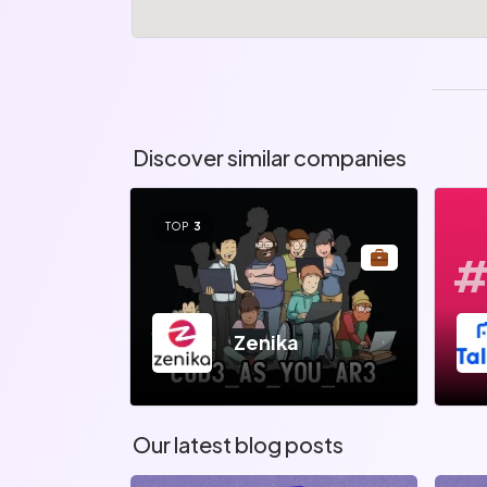
Discover similar companies
TOP
3
#
Zenika
Our latest blog posts