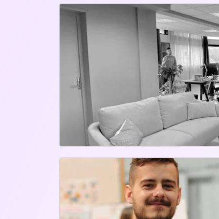
MongoDB
Mysql
NoSQL
Git
Gitl
Mobile
React Native