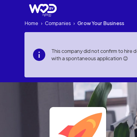
Home
Companies
Grow Your Business
›
›
This company did not confirm to hire 
with a spontaneous application 😉