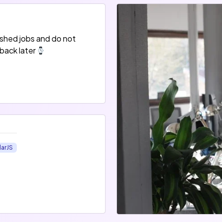
ished jobs and do not
back later
larJS
Ops