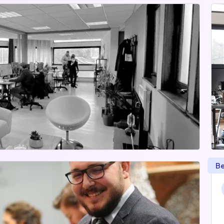
ab
Docker
Nginx
Be