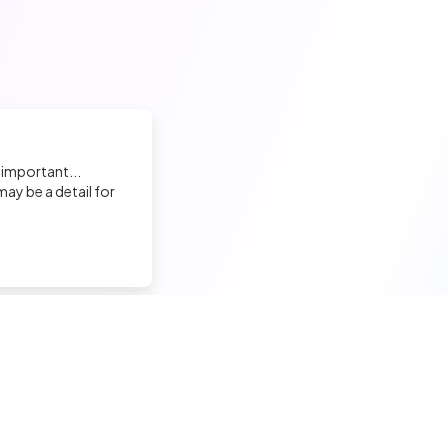
 important...
ay be a detail for
nd a tech job
Hire a tech
ior candidates
Meet and hire developers