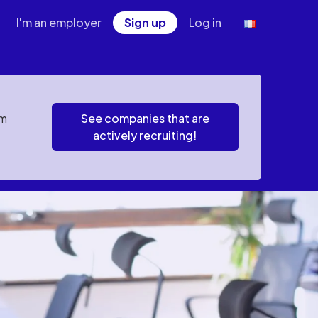
I'm an employer
Sign up
Log in
em
See companies that are
actively recruiting!