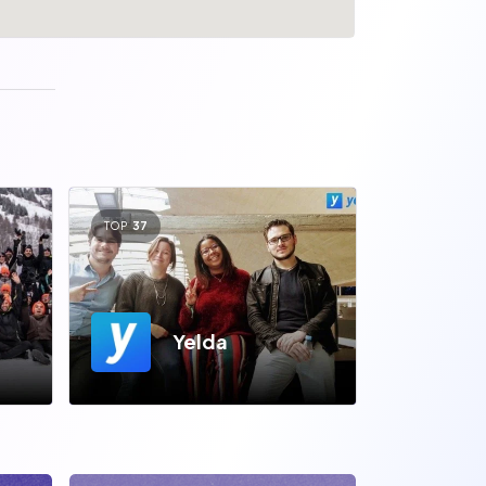
TOP
37
Yelda