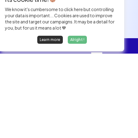
We know it's cumbersome to click here but controlling
your data is important... Cookies are used to improve
the site and target our campaigns. It may be a detail for
you, but for us it means a lot 💙
Learn more
Alright !
Overview
Jobs
We find dream jobs for developers.
hello@welovedevs.com
+33 175850252