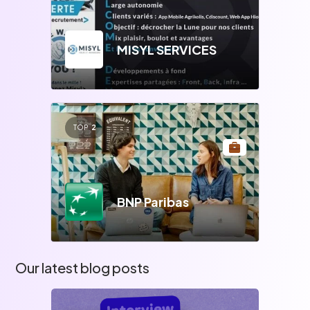
MISYL SERVICES
TOP
2
BNP Paribas
Our latest blog posts