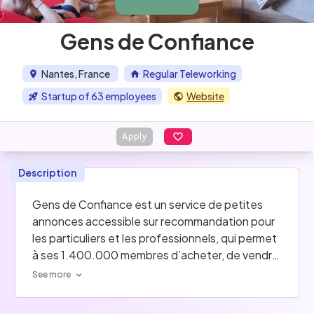
Gens de Confiance
Nantes, France
Regular Teleworking
Startup of 63 employees
Website
Apply
Description
Gens de Confiance est un service de petites 
annonces accessible sur recommandation pour 
les particuliers et les professionnels, qui permet 
à ses 1.400.000 membres d’acheter, de vendre 
et de louer en ligne, en toute sécurité. Les 
See more
catégories disponibles vont de l’immobilier à 
l’électroménager, en passant par le babysitting 