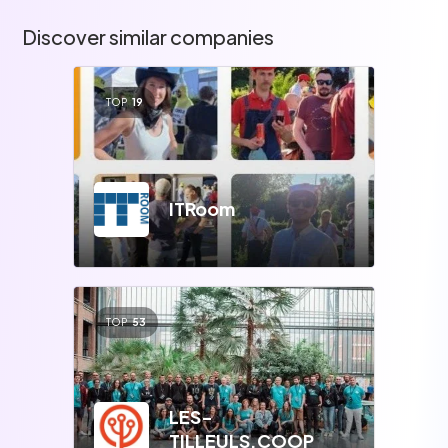
Discover similar companies
TOP
19
ITRoom
TOP
53
LES-
TILLEULS.COOP