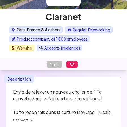
Claranet
Paris, France
& 4 others
Regular Teleworking
Product company of 1000 employees
Website
Accepts freelances
Apply
Description
Envie de relever un nouveau challenge ? Ta 
nouvelle équipe t'attend avec impatience !
Tu te reconnais dans la culture DevOps. Tu sais 
être force de proposition tout en ayant 
See more
l'écoute nécessaire pour prendre en compte les 