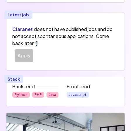
avis divergents. 
Latest job
Curieux(se), passionné(e) et team player, tu es 
habitué(e) à évoluer dans un contexte agile 
Claranet
does not have published jobs and do
(méthodologies Scrum / Kanban).
not accept spontaneous applications. Come
back later
Apply
Stack
Back-end
Front-end
Python
PHP
Java
Javascript