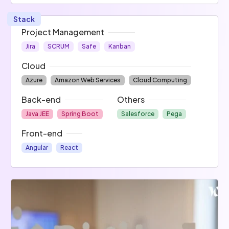
Stack
Project Management
Jira
SCRUM
Safe
Kanban
Cloud
Azure
Amazon Web Services
Cloud Computing
Back-end
Others
Java JEE
Spring Boot
Salesforce
Pega
Front-end
Angular
React