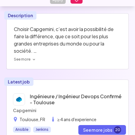
Description
Choisir Capgemini, c’est avoir la possibilité de 
faire la différence, que ce soit pour les plus 
grandes entreprises du monde ou pour la 
société. 
See more
Entreprendre, inventer, oser, accompagner, 
construire, autant de possibilités sont offertes 
par le Groupe pour s'épanouir au quotidien et 
Latest job
libérer les énergies humaines par la technologie 
pour un avenir inclusif et durable.
Ingénieure / Ingénieur Devops Confirmé
- Toulouse
Capgemini
Toulouse, FR
≥ 4 ans d'experience
See more jobs
Ansible
Jenkins
20