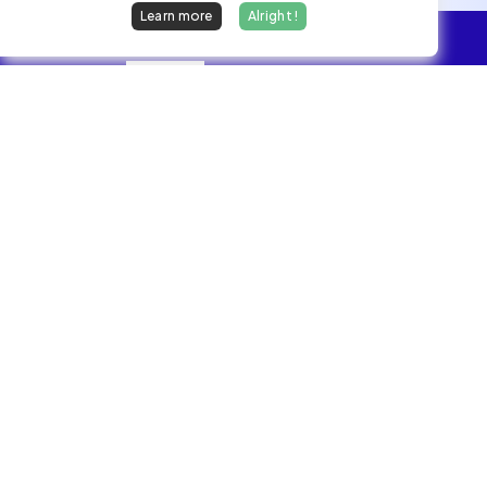
Learn more
Alright !
Overview
Jobs
We find dream jobs for developers.
hello@welovedevs.com
+33 175850252