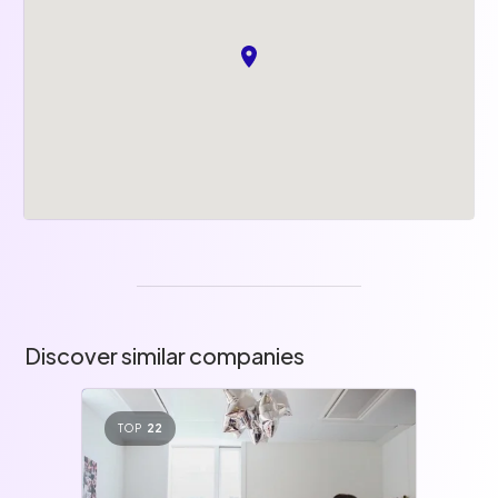
Par ce qu'on aime se retrouver : Afterwork,
meetup, soirée rouge/jaune, Off², Aneo lunch,
...
Des club, des clubs et encore des clubs
!
Pour tous les goûts : Running, Gaming,
Œnologie, Escalade, Sports & Co (foot,
basket), Echecs, …
Temps projets innovants
Missions challengeantes
Discover similar companies
Liberté d'entreprendre
TOP
22