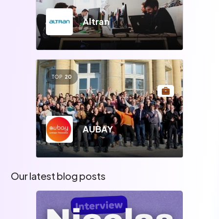
Altran
TOP
20
AUBAY
Our latest blog posts