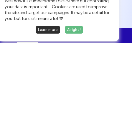
We know it's cumbersome to click here but controlling
your data is important... Cookies are used to improve
the site and target our campaigns. It may be a detail for
you, but for us it means a lot 💙
Learn more
Alright !
Overview
Jobs
Tech
Inside
We find dream jobs for developers.
hello@welovedevs.com
+33 175850252