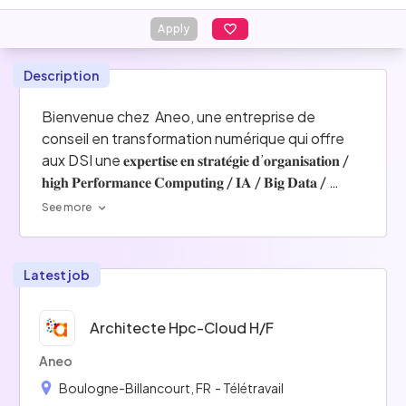
Apply
Description
Bienvenue chez  Aneo, une entreprise de 
conseil en transformation numérique qui offre 
aux DSI une 𝐞𝐱𝐩𝐞𝐫𝐭𝐢𝐬𝐞 𝐞𝐧 𝐬𝐭𝐫𝐚𝐭𝐞́𝐠𝐢𝐞 𝐝’𝐨𝐫𝐠𝐚𝐧𝐢𝐬𝐚𝐭𝐢𝐨𝐧 / 
𝐡𝐢𝐠𝐡 𝐏𝐞𝐫𝐟𝐨𝐫𝐦𝐚𝐧𝐜𝐞 𝐂𝐨𝐦𝐩𝐮𝐭𝐢𝐧𝐠 / 𝐈𝐀 / 𝐁𝐢𝐠 𝐃𝐚𝐭𝐚 / 
𝐂𝐥𝐨𝐮𝐝 𝐂𝐨𝐦𝐩𝐮𝐭𝐢𝐧𝐠...
See more
Notre entreprise, fondée en 2002, se 
concentre sur la transformation numérique des 
Latest job
entreprises de toutes tailles, 𝐝𝐞𝐬 𝐬𝐭𝐚𝐫𝐭-𝐮𝐩𝐬 𝐚𝐮𝐱 
𝐠𝐫𝐚𝐧𝐝𝐞𝐬 𝐞𝐧𝐭𝐫𝐞𝐩𝐫𝐢𝐬𝐞𝐬, en proposant des solutions 
Architecte Hpc-Cloud H/f
personnalisées pour répondre à leurs défis et les 
aider à rester compétitifs sur le marché.
Aneo
Boulogne-Billancourt, FR
- Télétravail
Notre équipe est composée de plus de  𝟐𝟎𝟎 