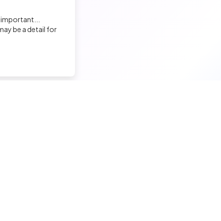
 important...
ay be a detail for
nd a tech job
Hire a tech
ior candidates
Meet and hire developers
erimented candidates
Post jobs
ior candidates
Create my company page
 tech jobs
Test my developers
hnical tests and quiz
Training and coaching for re