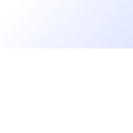
Go further
Blog
Developer salaries report
Open Source
Privacy
cruiters
Helpdesk