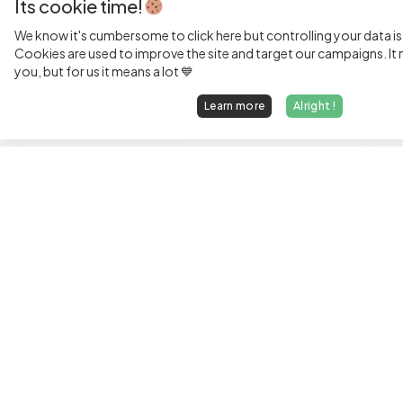
Its cookie time!
We know it's cumbersome to click here but controlling your data is
Cookies are used to improve the site and target our campaigns. It m
you, but for us it means a lot 💙
Learn more
Alright !
Fi
Sen
Exp
Jun
We find dream jobs for developers.
See
hello@welovedevs.com
Tec
+33 175850252