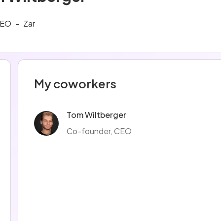
EO
-
Zar
My coworkers
Tom Wiltberger
Co-founder, CEO