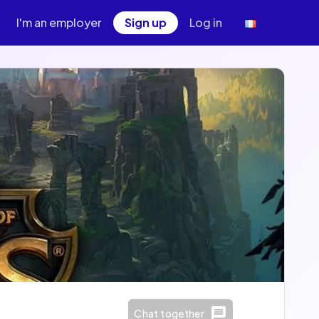
I'm an employer
Sign up
Log in
Chat together