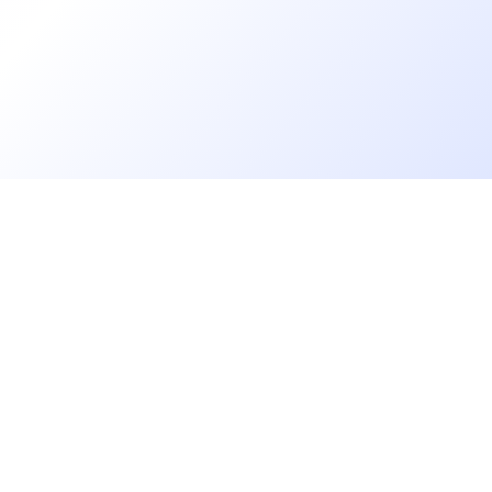
Go further
Blog
Developer salaries report
Open Source
Privacy
cruiters
Helpdesk