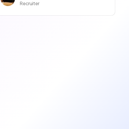
Recruiter
Anaïs Depas
Culture & Talent Acquisition
Fatoumata GASSAMA
Functionnal, Technical Finance Talent Acquisition Specialist
Kevin Mbina
Recruiter