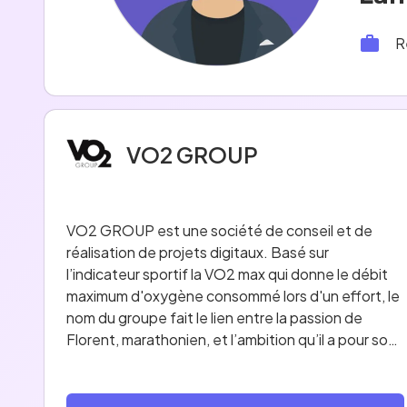
R
VO2 GROUP
VO2 GROUP est une société de conseil et de
réalisation de projets digitaux. Basé sur
l’indicateur sportif la VO2 max qui donne le débit
maximum d'oxygène consommé lors d'un effort, le
nom du groupe fait le lien entre la passion de
Florent, marathonien, et l’ambition qu’il a pour son
entreprise, un groupe international et multi-
expertises. VO2 Group est aujourd’hui 18ème
dans le palmarès Great Place to Work ! Il est loin le