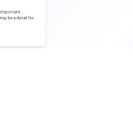
 important...
ay be a detail for
nd a tech job
Hire a tech
ior candidates
Meet and hire developers
erimented candidates
Post jobs
ior candidates
Create my company page
 tech jobs
Test my developers
hnical tests and quiz
Training and coaching for re