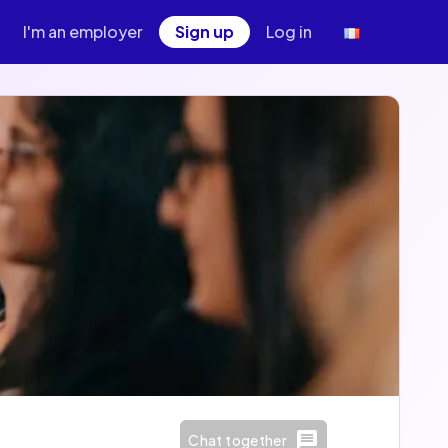
I'm an employer
Sign up
Log in
Chat together