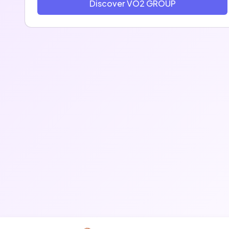
Discover VO2 GROUP
temps des séminaires dans le salon des
fondateurs, une belle réussite.
Souhaitant changer les règles du jeu des
entreprises traditionnelles en apportant agilité,
convivialité et liberté aux profils entrepreneuriaux,
VO2 Group fédère des esprits différents qui
partagent les mêmes ambitions et la même envie
de collaborer (et s’éclater tous les jours) 😎