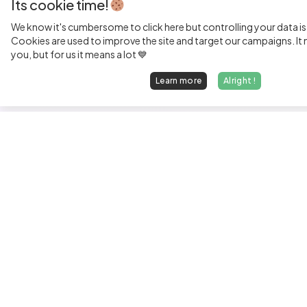
Its cookie time!
We know it's cumbersome to click here but controlling your data is
Cookies are used to improve the site and target our campaigns. It m
you, but for us it means a lot 💙
Learn more
Alright !
Fi
Sen
Exp
Jun
We find dream jobs for developers.
See
hello@welovedevs.com
Tec
+33 175850252