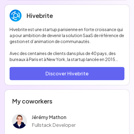
Hivebrite
Hivebrite est une startup parisienne en forte croissance qui
a pour ambition de devenir la solution SaaS de référence de
gestion et d’animation de communautés.
Avec des centaines de clients dans plus de 40 pays, des
bureaux à Paris et à New York, la startup lancée en 2015
compte déjà des clients prestigieux comme TED, le CERN,
le Cirque du Soleil, ainsi que de grandes Écoles et
Discover Hivebrite
Universités en Europe et aux US (Stanford, Notre Dame) qui
gèrent leurs communautés de diplômés, d’experts ou
d'artistes avec Hivebrite.
My coworkers
Hivebrite, c'est aussi une grande communauté de
gourmands, sportifs, bons vivants, mélomanes. Les mini-
challenges sportifs du midi se suivent et ne se ressemblent
Jérémy Mathon
pas. Les semaines se finissent rarement sans un apéro.
Fullstack Developer