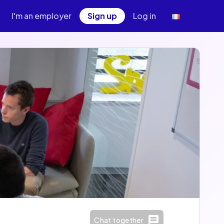
I'm an employer
Sign up
Log in
Chat together