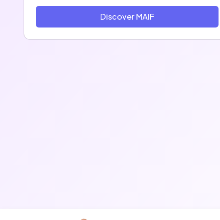
sociétaires. MAIF n’a pas d’actionnaire, chaque
sociétaire y est à la fois assureur et assuré.
Discover MAIF
Devenue l’une des premières sociétés à mission
en France, notre mutuelle a la volonté de
développer un modèle d’entreprise dont la
performance est fondée sur l’attention sincère
portée à toutes ses parties prenantes.
Nous souhaitons démontrer que l’on peut, au plus
grand bénéfice de tous, aligner les attentes de
nos sociétaires, les aspirations de nos
collaborateurs, la sauvegarde de l’environnement
et les intérêts de long terme de l’entreprise. Pour
cela, nous pesons chacune de nos décisions et
chacun de nos actes pour qu’ils génèrent un
impact positif.
#ChaqueActeCompte