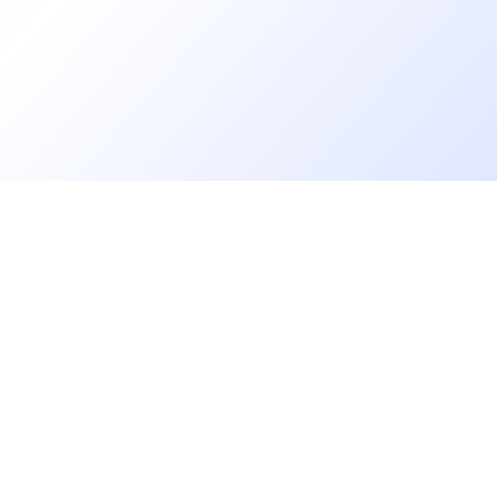
Go further
Blog
Developer salaries report
Open Source
Privacy
cruiters
Helpdesk