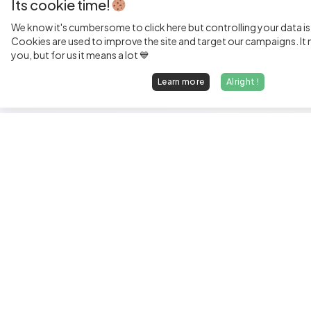
Its cookie time!
We know it's cumbersome to click here but controlling your data is
Cookies are used to improve the site and target our campaigns. It m
you, but for us it means a lot 💙
Learn more
Alright !
Fi
Sen
Exp
Jun
We find dream jobs for developers.
See
hello@welovedevs.com
Tec
+33 175850252