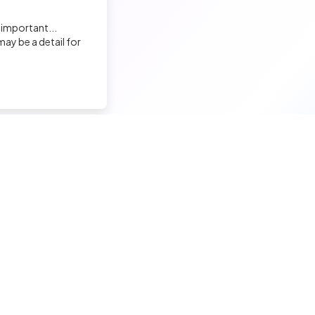
 important...
ay be a detail for
nd a tech job
Hire a tech
ior candidates
Meet and hire developers
erimented candidates
Post jobs
ior candidates
Create my company page
 tech jobs
Test my developers
hnical tests and quiz
Training and coaching for re