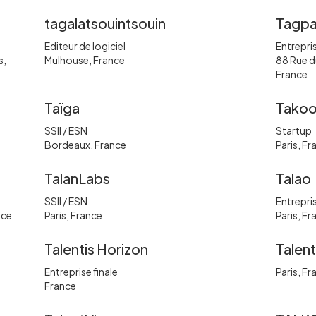
tagalatsouintsouin
Tagp
Editeur de logiciel
Entrepris
s,
Mulhouse, France
88 Rue 
France
Taïga
Tako
SSII / ESN
Startup
Bordeaux, France
Paris, Fr
TalanLabs
Talao
SSII / ESN
Entrepris
nce
Paris, France
Paris, Fr
Talentis Horizon
Talen
Entreprise finale
Paris, Fr
France