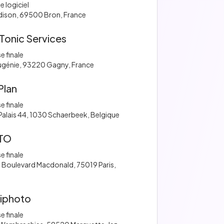
e logiciel
dison, 69500 Bron, France
Tonic Services
e finale
Eugénie, 93220 Gagny, France
Plan
e finale
Palais 44, 1030 Schaerbeek, Belgique
TO
e finale
Boulevard Macdonald, 75019 Paris,
iphoto
e finale