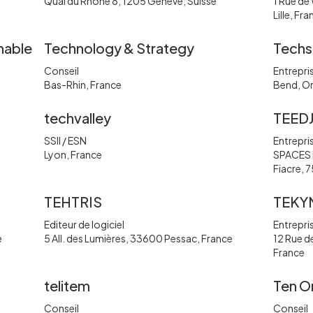
Quai du Rhône 8, 1205 Genève, Suisse
1 Rue d
Lille, Fr
nable
Technology & Strategy
Techs
Conseil
Entrepris
Bas-Rhin, France
Bend, Or
techvalley
TEEDJ
SSII / ESN
Entrepris
Lyon, France
SPACES 
Fiacre, 
TEHTRIS
TEKY
Editeur de logiciel
Entrepris
e
5 All. des Lumières, 33600 Pessac, France
12 Rue d
France
telitem
Ten O
Conseil
Conseil