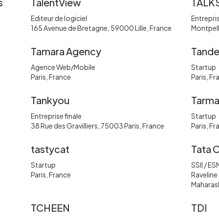
s
TalentView
TALKS
Editeur de logiciel
Entrepris
165 Avenue de Bretagne, 59000 Lille, France
Montpell
Tamara Agency
Tand
Agence Web/Mobile
Startup
Paris, France
Paris, Fr
Tankyou
Tarma
Entreprise finale
Startup
38 Rue des Gravilliers, 75003 Paris, France
Paris, Fr
tastycat
Tata 
Startup
SSII / ES
Paris, France
Raveline
Maharas
TCHEEN
TDI