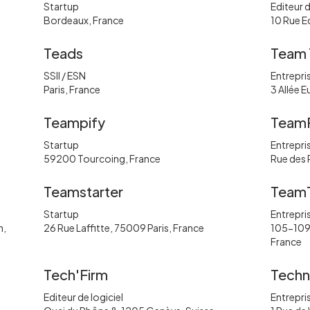
Startup
Editeur d
Bordeaux, France
10 Rue E
Teads
Team 
SSII / ESN
Entrepris
Paris, France
3 Allée 
Teampify
Team
Startup
Entrepris
59200 Tourcoing, France
Rue des 
Teamstarter
Team
Startup
Entrepris
n,
26 Rue Laffitte, 75009 Paris, France
105-109 
France
Tech'Firm
Techn
Editeur de logiciel
Entrepris