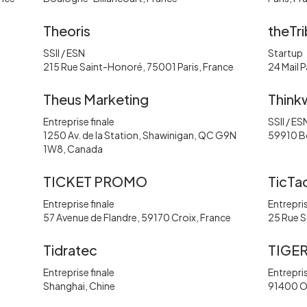
Theoris
theTr
SSII / ESN
Startup
215 Rue Saint-Honoré, 75001 Paris, France
24 Mail 
Theus Marketing
Think
Entreprise finale
SSII / ES
1250 Av. de la Station, Shawinigan, QC G9N
59910 B
1W8, Canada
TICKET PROMO
TicTa
Entreprise finale
Entrepris
57 Avenue de Flandre, 59170 Croix, France
25 Rue S
Tidratec
TIGE
Entreprise finale
Entrepris
Shanghai, Chine
91400 O