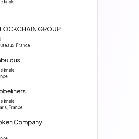
e finale
BLOCKCHAIN GROUP
N
uteaux, France
abulous
e finale
ance
obeliners
e finale
ris, France
oken Company
ance