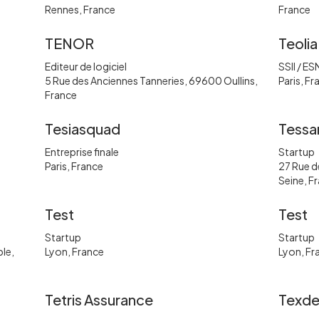
Rennes, France
France
TENOR
Teolia
Editeur de logiciel
SSII / ES
5 Rue des Anciennes Tanneries, 69600 Oullins,
Paris, Fr
France
Tesiasquad
Tessa
Entreprise finale
Startup
Paris, France
27 Rue d
Seine, F
Test
Test
Startup
Startup
ble,
Lyon, France
Lyon, Fr
Tetris Assurance
Texde