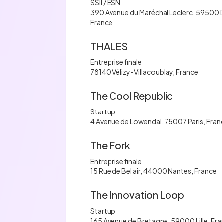
SSII / ESN
390 Avenue du Maréchal Leclerc, 59500 
France
THALES
Entreprise finale
78140 Vélizy-Villacoublay, France
The Cool Republic
Startup
4 Avenue de Lowendal, 75007 Paris, Fran
The Fork
Entreprise finale
15 Rue de Bel air, 44000 Nantes, France
The Innovation Loop
Startup
165 Avenue de Bretagne, 59000 Lille, Fr