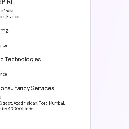
PIRIT
e finale
ier, France
emz
ance
c Technologies
ance
Consultancy Services
N
 Street, Azad Maidan, Fort, Mumbai,
htra 400001, Inde