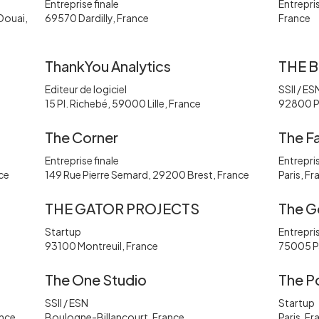
Entreprise finale
Entrepris
Douai,
69570 Dardilly, France
France
ThankYou Analytics
THE 
Editeur de logiciel
SSII / ES
15 Pl. Richebé, 59000 Lille, France
92800 P
The Corner
The F
Entreprise finale
Entrepris
ce
149 Rue Pierre Semard, 29200 Brest, France
Paris, Fr
THE GATOR PROJECTS
The G
Startup
Entrepris
93100 Montreuil, France
75005 Pa
The One Studio
The P
SSII / ESN
Startup
ance
Boulogne-Billancourt, France
Paris, Fr