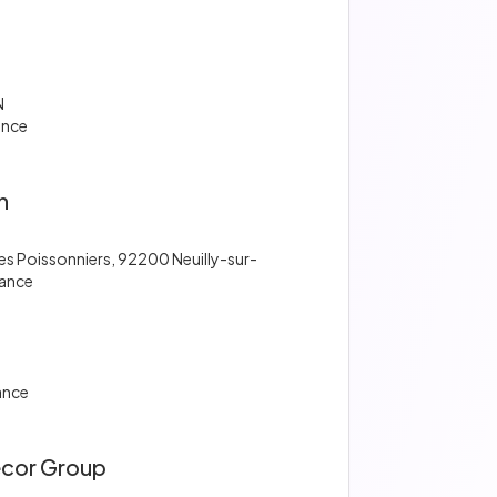
N
ance
n
es Poissonniers, 92200 Neuilly-sur-
rance
ance
cor Group