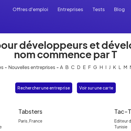
Offres d'emploi
Entreprises
Tests
Blog
pour développeurs et déve
nom commence par T
es
-
Nouvelles entreprises
-
A
B
C
D
E
F
G
H
I
J
K
L
M
Rechercher une entreprise
Voir sur une carte
Tabsters
Tac-T
Paris, France
Editeur d
e
Tunisie