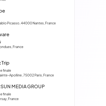
ibe
Pablo Picasso, 44000 Nantes, France
ware
N
ondues, France
cTrip
e finale
ainte-Apolline, 75002 Paris, France
RSUN MEDIA GROUP
e finale
rsay, France