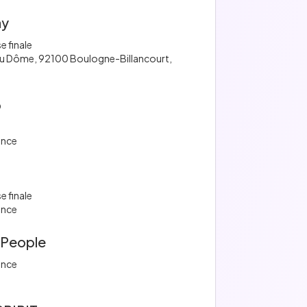
ay
e finale
du Dôme, 92100 Boulogne-Billancourt,
o
ance
e finale
ance
tPeople
ance