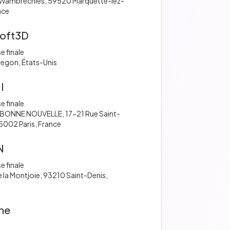
e Wambrechies, 59520 Marquette-lez-
ance
oft3D
e finale
egon, États-Unis
I
e finale
BONNE NOUVELLE, 17-21 Rue Saint-
75002 Paris, France
N
e finale
e la Montjoie, 93210 Saint-Denis,
ne