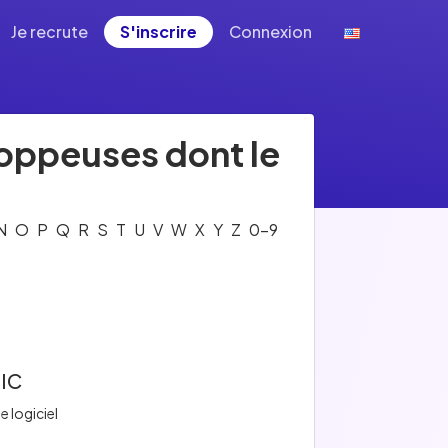
Je recrute
S'inscrire
Connexion
loppeuses dont le
N
O
P
Q
R
S
T
U
V
W
X
Y
Z
0-9
IC
e logiciel