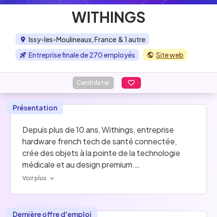
WITHINGS
Issy-les-Moulineaux, France
& 1 autre
Entreprise finale de 270 employés
Site web
Candidater
Présentation
Depuis plus de 10 ans, Withings, entreprise 
hardware french tech de santé connectée, 
crée des objets à la pointe de la technologie 
médicale et au design premium.
Voir plus
Nous sommes guidés par la promesse de 
révolutionner et impacter durablement le 
rapport des individus avec leur santé partout 
Dernière offre d'emploi