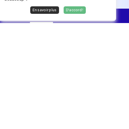
En savoir plus
D'accord !
L'essentiel
Les Jobs
Les développeurs heureux au travail.
hello@welovedevs.com
+33 175850252