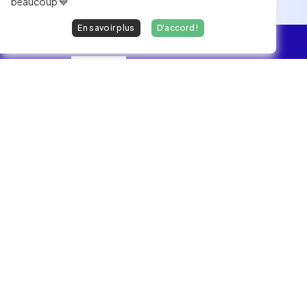
beaucoup 💙
En savoir plus
D'accord !
L'essentiel
Les Jobs
Les développeurs heureux au travail.
hello@welovedevs.com
+33 175850252