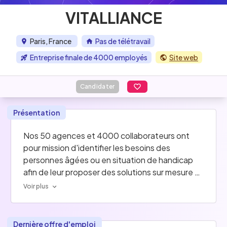
VITALLIANCE
Paris, France
Pas de télétravail
Entreprise finale de 4000 employés
Site web
Candidater
Présentation
Nos 50 agences et 4000 collaborateurs ont 
pour mission d'identifier les besoins des 
personnes âgées ou en situation de handicap 
afin de leur proposer des solutions sur mesure 
pour leur permettre de bien vivre à domicile.
Voir plus
Dernière offre d'emploi