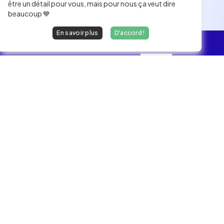
être un détail pour vous, mais pour nous ça veut dire
beaucoup 💙
En savoir plus
D'accord !
L'essentiel
Les Jobs
Les développeurs heureux au travail.
hello@welovedevs.com
+33 175850252