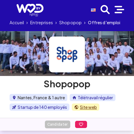
Accueil
›
Entreprises
›
Shopopop
›
Offres d'emploi
Shopopop
Nantes, France
& 1 autre
Télétravail régulier
Startup de 140 employés
Site web
Candidater