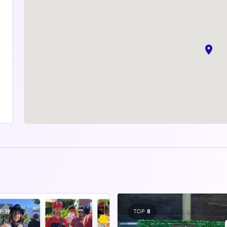
P
19
TOP
8