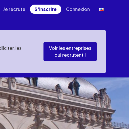
Je recrute
S'inscrire
Connexion
iciter, les
Voir les entreprises
qui recrutent !