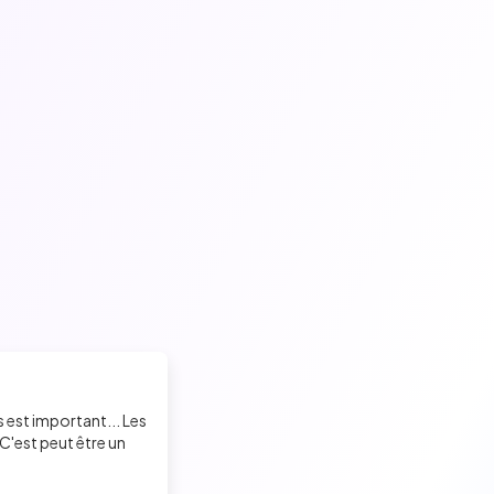
s est important... Les
C'est peut être un