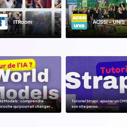
ITRoom
ACSSI - UNIS
ld Models : comprendre
Tutoriel Strapi : ajouter un CM
proche qui pourrait changer
son site perso.