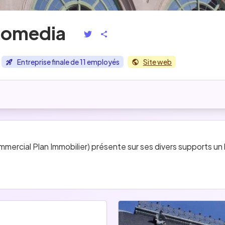
somedia
Entreprise finale de 11 employés
Site web
rcial Plan Immobilier) présente sur ses divers supports un la