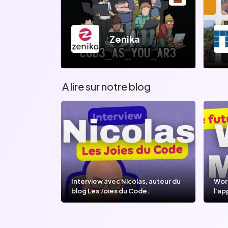
Zenika
A lire sur notre blog
Interview avec Nicolas, auteur du
Wor
blog Les Joies du Code.
l’ap
l’IA