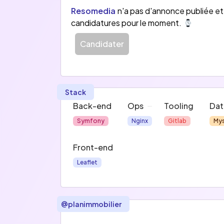
Resomedia
n'a pas d'annonce publiée et
candidatures pour le moment.
Candidater
Stack
Back-end
Ops
Tooling
Dat
Symfony
Nginx
Gitlab
Mys
Front-end
Leaflet
@
planimmobilier