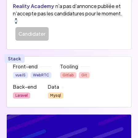
Reality Academy
n'a pas d'annonce publiée et
n'accepte pas les candidatures pour le moment.
Candidater
Stack
Front-end
Tooling
vueJS
WebRTC
Gitlab
Git
Back-end
Data
Laravel
Mysql