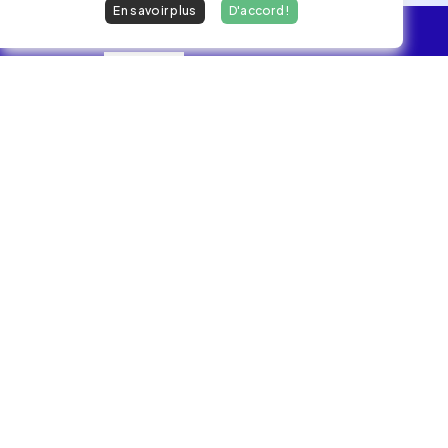
En savoir plus
D'accord !
L'essentiel
Les Jobs
Les développeurs heureux au travail.
hello@welovedevs.com
+33 175850252