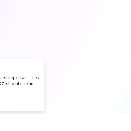
s est important... Les
C'est peut être un