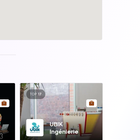
TOP
17
UBIK
Ingénierie