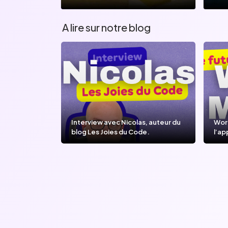
A lire sur notre blog
Interview avec Nicolas, auteur du
Wor
blog Les Joies du Code.
l’ap
l’IA