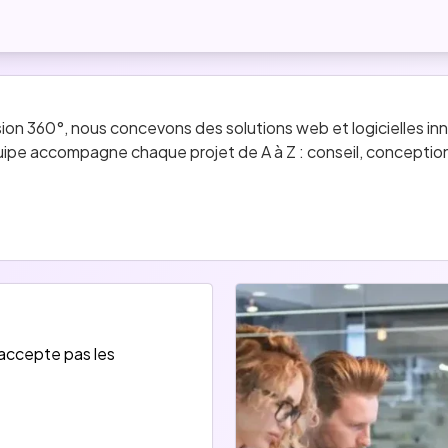
ion 360°, nous concevons des solutions web et logicielles i
ipe accompagne chaque projet de A à Z : conseil, concepti
s métiers, logiciels, plateformes SaaS
itale
nseil, optimisation, structuration de projets complexes
'accepte pas les