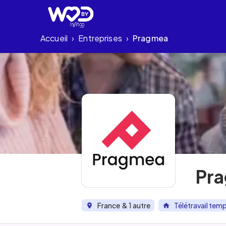
Accueil
Entreprises
Pragmea
›
›
Pr
France
& 1 autre
Télétravail temp