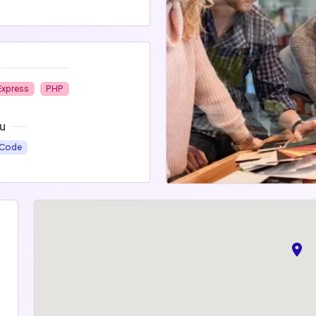
Express
PHP
u
 Code