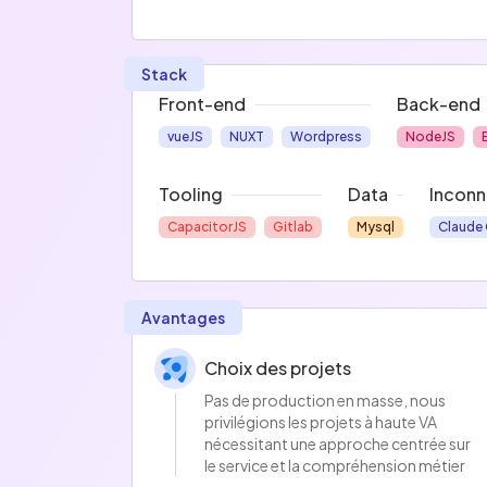
Stack
Front-end
Back-end
vueJS
NUXT
Wordpress
NodeJS
Tooling
Data
Inconn
CapacitorJS
Gitlab
Mysql
Claude
Avantages
Choix des projets
Pas de production en masse, nous
privilégions les projets à haute VA
nécessitant une approche centrée sur
le service et la compréhension métier