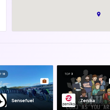
P
18
TOP
3
Sensefuel
Zenika