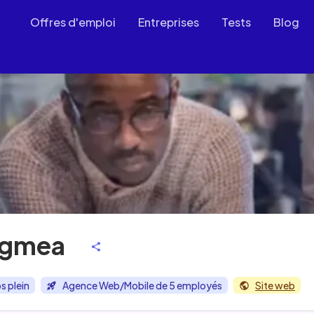
Offres d'emploi
Entreprises
Tests
Blog
agmea
s plein
Agence Web/Mobile de 5 employés
Site web