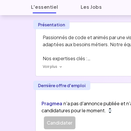
L'essentiel
Les Jobs
Présentation
Passionnés de code et animés par une vis
adaptées aux besoins métiers. Notre équ
Nos expertises clés :
- Développement : sites web, application
Voir plus
- Mobile : applications iOS / Android
- Design : webdesign, UX/UI, identité dig
Dernière offre d'emploi
- Stratégie & accompagnement : audit, co
Pragmea
n'a pas d'annonce publiée et n
candidatures pour le moment.
Candidater