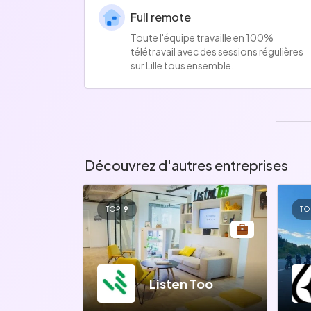
Full remote
Toute l'équipe travaille en 100%
télétravail avec des sessions régulières
sur Lille tous ensemble.
Prime
Système de primes basé sur
l'efficience et la réussite sur les projets
Découvrez d'autres entreprises
TOP
9
TO
Listen Too