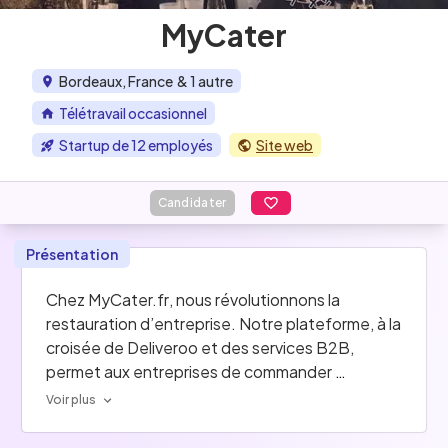
MyCater
Bordeaux, France
& 1 autre
Télétravail occasionnel
Startup de 12 employés
Site web
Candidater
Présentation
Chez 
MyCater.fr
, nous révolutionnons la 
restauration d’entreprise. Notre plateforme, à la 
croisée de Deliveroo et des services B2B, 
permet aux entreprises de commander 
facilement auprès d’une sélection variée de 
Voir plus
traiteurs et restaurants. Que ce soit pour des 
déjeuners quotidiens ou des événements sur-