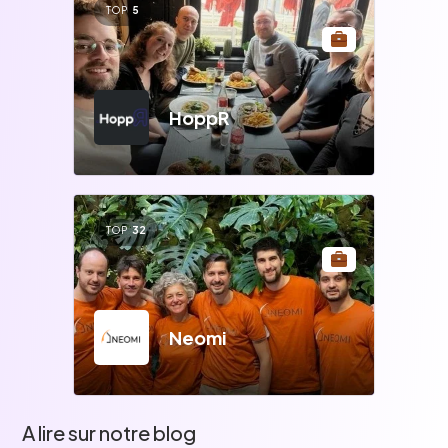
TOP
5
HoppR
TOP
32
Neomi
A lire sur notre blog