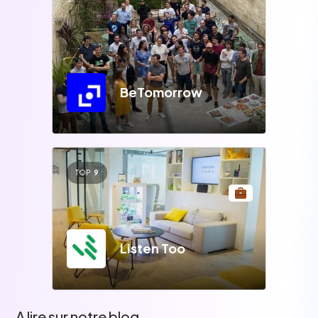
BeTomorrow
TOP
9
Listen Too
A lire sur notre blog