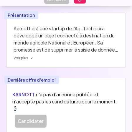
Présentation
Karnott est une startup de l’Ag-Tech qui a 
développé un objet connecté à destination du 
monde agricole National et Européen. Sa 
promesse est de supprimer la saisie de données 
faite quotidiennement sur un carnet de note. 
Voir plus
Avec Karnott, les données remontent 
automatiquement, et notre mission est d’utiliser 
ces données pour faciliter la vie des 
Dernière offre d'emploi
agriculteurs. 
KARNOTT
n'a pas d'annonce publiée et
n'accepte pas les candidatures pour le moment.
Candidater