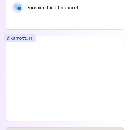
Domaine fun et concret
@
karnott_fr