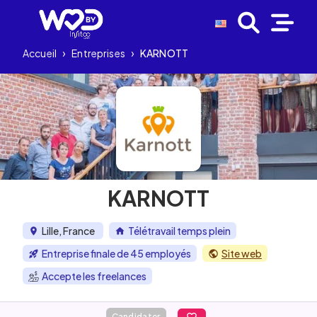
Accueil
›
Entreprises
›
KARNOTT
KARNOTT
Lille, France
Télétravail temps plein
Entreprise finale de 45 employés
Site web
Accepte les freelances
Candidater