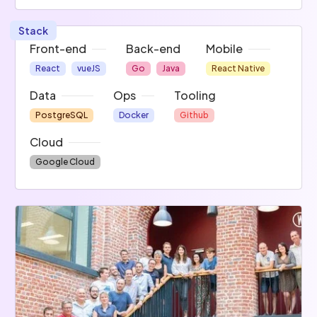
Stack
Front-end
Back-end
Mobile
React
vueJS
Go
Java
React Native
Data
Ops
Tooling
PostgreSQL
Docker
Github
Cloud
Google Cloud