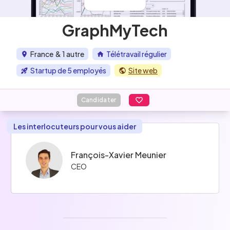
GraphMyTech
France
& 1 autre
Télétravail régulier
Startup de 5 employés
Site web
Candidater
Les interlocuteurs pour vous aider
François-Xavier Meunier
CEO