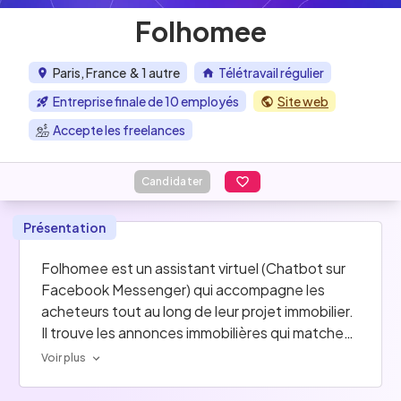
Folhomee
Paris, France
& 1 autre
Télétravail régulier
Entreprise finale de 10 employés
Site web
Accepte les freelances
Candidater
Présentation
Folhomee est un assistant virtuel (Chatbot sur 
Facebook Messenger) qui accompagne les 
acheteurs tout au long de leur projet immobilier. 
Il trouve les annonces immobilières qui matchent 
parfaitement à leurs besoins et il les conseille 
Voir plus
jusqu’à l’emménagement  (emprunts, travaux, 
notaire, etc.). 