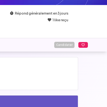
Répond généralement en 3 jours
1 like reçu
Candidater