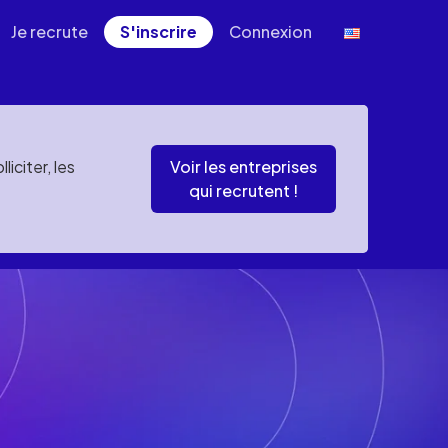
Je recrute
S'inscrire
Connexion
iciter, les
Voir les entreprises
qui recrutent !