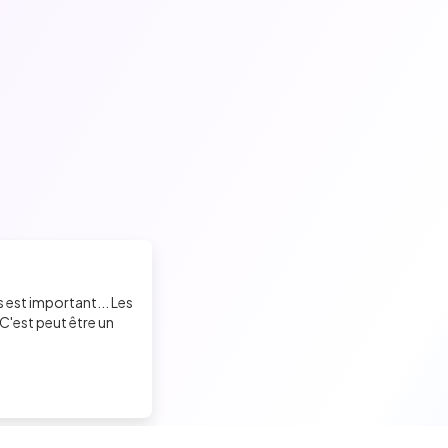
s est important... Les
C'est peut être un