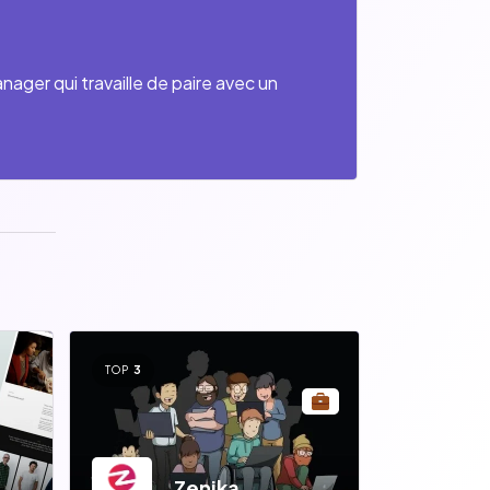
ger qui travaille de paire avec un
TOP
3
Zenika