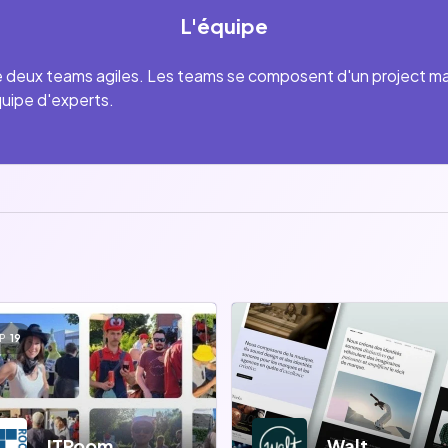
L'équipe
deux teams agiles. Les teams se composent d'un project mana
quipe d'experts.
P
19
ITRoom
Walt