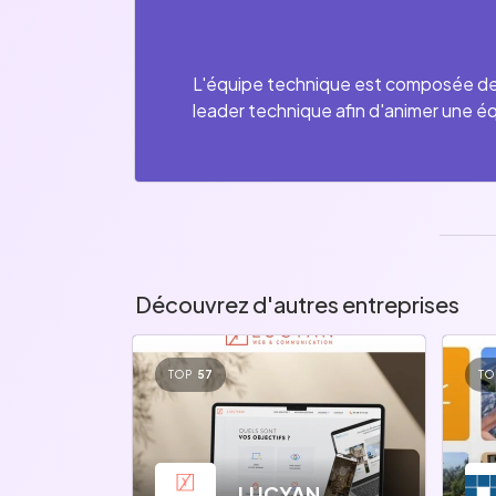
L'équipe technique est composée de 
leader technique afin d'animer une é
Découvrez d'autres entreprises
TOP
57
TO
LUCYAN