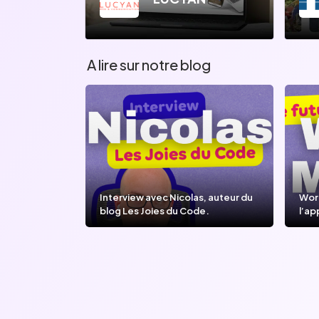
A lire sur notre blog
Interview avec Nicolas, auteur du
Wor
blog Les Joies du Code.
l’ap
l’IA