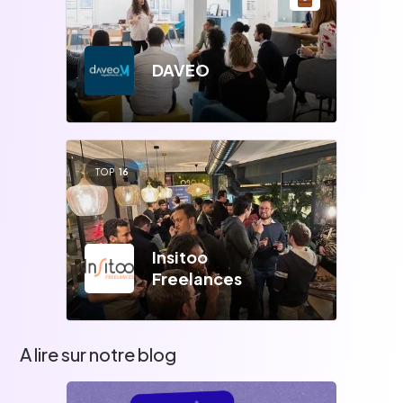
DAVEO
TOP
16
Insitoo
Freelances
A lire sur notre blog