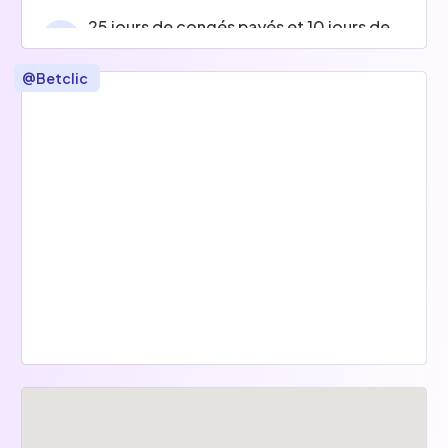
prêts à relever des challenges tous plus 
25 jours de congés payés et 10 jours de
passionnants les uns que les autres, et qui ont 
repos compensateurs
cette volonté de créer des solutions offrant une 
@
Betclic
expérience client inédite.
Plan de développement des
compétences personnalisé
L’univers du sport et du jeu vous fait vibrer ? 
Un souci constant de développement des
Vous aimez les défis et participer à l’effort 
compétences avec un programme annuel
personnalisé
collectif ?
Une flexibilité de travail
Betclic vous propose de rejoindre l’aventure !
Accord télétravail
#JoinBetclic #WeAreBetclic
Des locaux hors du commun !
Avec un rooftop pour profiter d’animations,
de pauses et de déjeuners face à la Cité du Vin