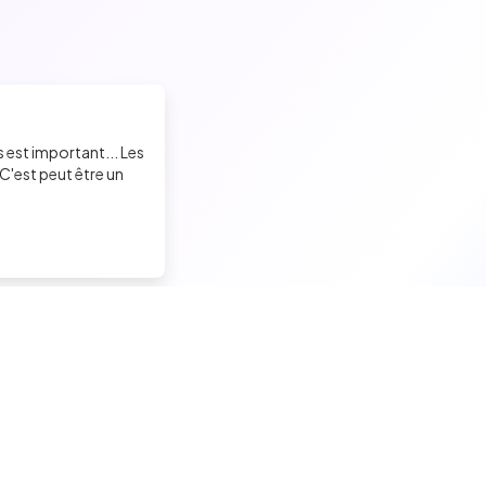
s est important... Les
C'est peut être un
Trouver un job tech
Recruter un tech
Candidats seniors
Contacter des développeu
Candidats experimentés
Poster des offres d'emploi