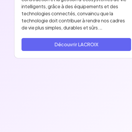
intelligents, grâce à des équipements et des
technologies connectés, convaincu que la
technologie doit contribuer à rendre nos cadres
de vie plus simples, durables et sûrs.
ETI familiale cotée, avec un chiffre d’affaires
Découvrir LACROIX
proforma de 760 millions d’euros en 2023,
LACROIX conçoit et fabrique des équipements
électroniques, ainsi que des solutions IoT
(hardware, software & cloud) et IA, notamment
pour les filières de l’industrie, automobile,
domotique, avionique ou de la santé. Le Groupe
fournit également des solutions connectées et
sécurisées pour la gestion d’infrastructures
critiques telle que la voirie intelligente (éclairage
public, signalisation, gestion de trafic, V2X) ainsi
que pour la gestion et le pilotage des
infrastructures d’eau et d’énergie.