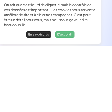
On sait que c'est lourd de cliquer ici mais le contrôle de
vos données est important... Les cookies nous servent à
améliorer le site et à cibler nos campagnes. C'est peut
être un détail pour vous, mais pour nous ça veut dire
beaucoup 💙
En savoir plus
D'accord !
Les développeurs heureux au travail.
hello@welovedevs.com
+33 175850252